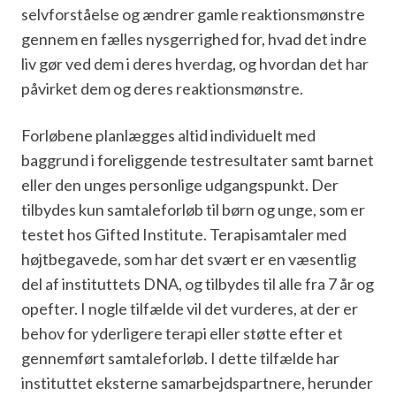
selvforståelse og ændrer gamle reaktionsmønstre
gennem en fælles nysgerrighed for, hvad det indre
liv gør ved dem i deres hverdag, og hvordan det har
påvirket dem og deres reaktionsmønstre.
Forløbene planlægges altid individuelt med
baggrund i foreliggende testresultater samt barnet
eller den unges personlige udgangspunkt. Der
tilbydes kun samtaleforløb til børn og unge, som er
testet hos Gifted Institute. Terapisamtaler med
højtbegavede, som har det svært er en væsentlig
del af instituttets DNA, og tilbydes til alle fra 7 år og
opefter. I nogle tilfælde vil det vurderes, at der er
behov for yderligere terapi eller støtte efter et
gennemført samtaleforløb. I dette tilfælde har
instituttet eksterne samarbejdspartnere, herunder