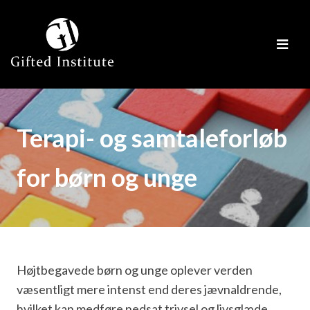
Terapi- og samtaleforløb
for børn og unge
Højtbegavede børn og unge oplever verden
væsentligt mere intenst end deres jævnaldrende,
hvilket kan medføre nedsat trivsel og livsglæde.