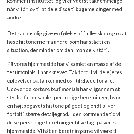
kommer i instituttet, og vi er yderst taknemmelige,
når vi får lov til at dele disse tilbagemeldinger med
andre.
Det kan nemlig give en følelse af fællesskab og ro at
læse historierne fra andre, som har stået i en
situation, der minder om den, man selv står i.
På vores hjemmeside har vi samlet en masse af de
testimonials, I har skrevet. Tak fordi I vil dele jeres
oplevelser og tanker med os - til glæde for alle.
Udover de kortere testimonials har vi igennem et
stykke tid indsamlet personlige beretninger, hvor
en højtbegavets historie på godt og ondt bliver
fortalt i større detaljegrad. I den kommende tid vil
disse personlige beretninger blive lagt på vores
hjemmeside. Vi håber, beretningerne vil være til