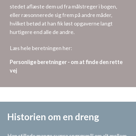
stedet aflæste dem ud fra målstreger i bogen,
eller ræsonnerede sig frem på andre måder,
hvilket betød at han fik løst opgaverne langt
hurtigere end alle de andre.
Læs hele beretningen her:
Personlige beretninger - om at finde den rette
vej
Historien om en dreng
Han stillede mange svære spørgsmål om alt mellem