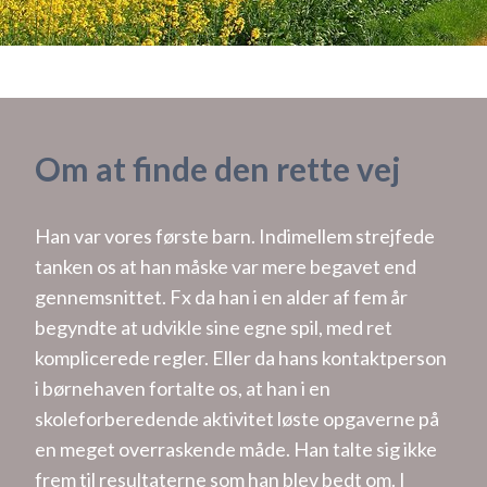
Om at finde den rette vej
Han var vores første barn. Indimellem strejfede
tanken os at han måske var mere begavet end
gennemsnittet. Fx da han i en alder af fem år
begyndte at udvikle sine egne spil, med ret
komplicerede regler. Eller da hans kontaktperson
i børnehaven fortalte os, at han i en
skoleforberedende aktivitet løste opgaverne på
en meget overraskende måde. Han talte sig ikke
frem til resultaterne som han blev bedt om. I