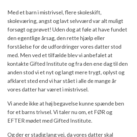
Med et barn i mistrivsel, flere skoleskift,
skoleværing, angst og lavt selvværd var alt muligt
forsøgt og prøvet! Uden dog at føle at have fundet
den egentlige årsag, den rette hjælp eller
forståelse for de udfordringer vores datter stod
med. Men ved et tilfælde blev vi anbefalet at
kontakte Gifted Institute og fra den ene dag til den
anden stod vi et nyt og langt mere trygt, oplyst og
afklaret sted end vi har stået i alle de mange år
vores datter har været i mistrivsel.
Vi anede ikke at høj begavelse kunne spænde ben
for et barns trivsel. Vi taler nu om, et FØR og
EFTER mødet med Gifted Institute.
Og der er stadig lang vej, da vores datter skal