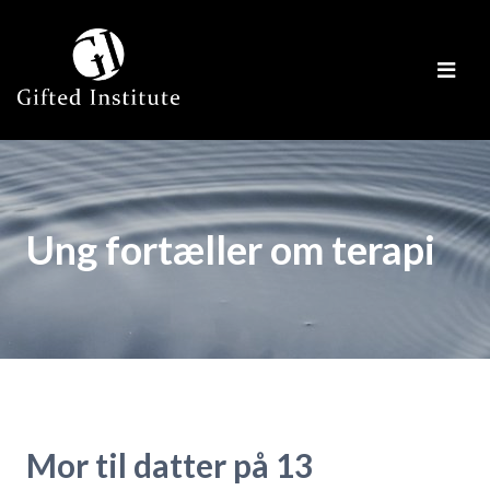
Ung fortæller om terapi
Mor til datter på 13